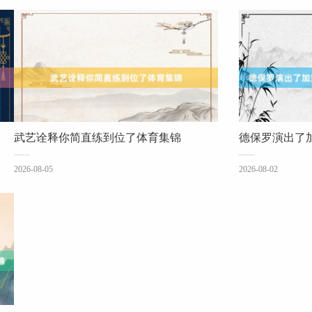
武艺诠释你简直练到位了体育集锦
德保罗演出了
2026-08-05
2026-08-02