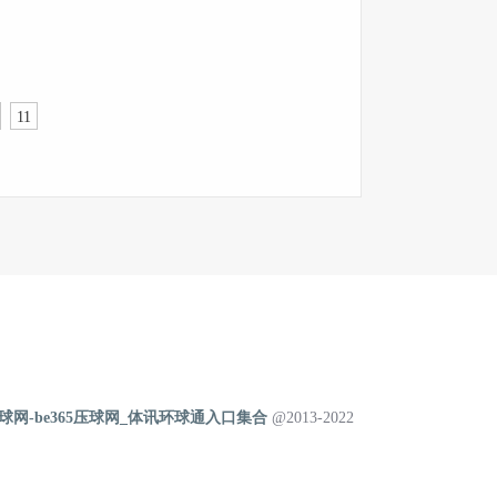
11
金沙买球网-be365压球网_体讯环球通入口集合
@2013-2022