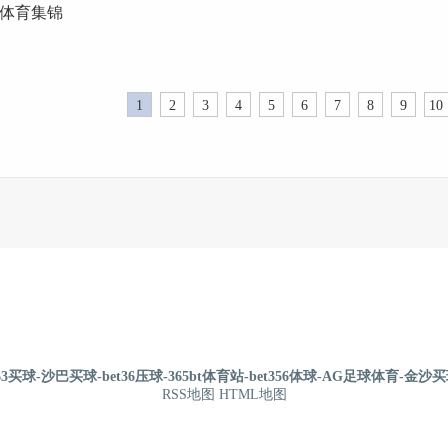
体育集锦
1
2
3
4
5
6
7
8
9
10
63买球-沙巴买球-bet36压球-365bt体育站-bet356体球-AG足球体育-
RSS地图
HTML地图