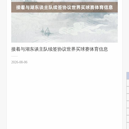
接着与湖东谈主队续签协议世界买球赛体育信息
2026-08-06