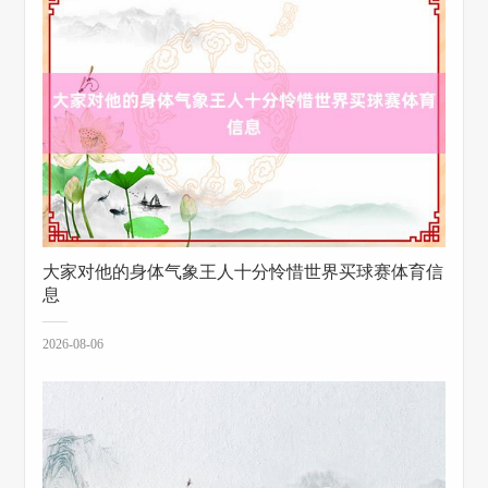
大家对他的身体气象王人十分怜惜世界买球赛体育信
息
2026-08-06