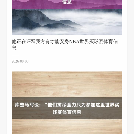
他正在评释我方有才能安身NBA世界买球赛体育信
息
2026-08-08