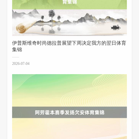
伊普斯维奇时尚德拉普展望下周决定我方的翌日体育
集锦
2026-07-04