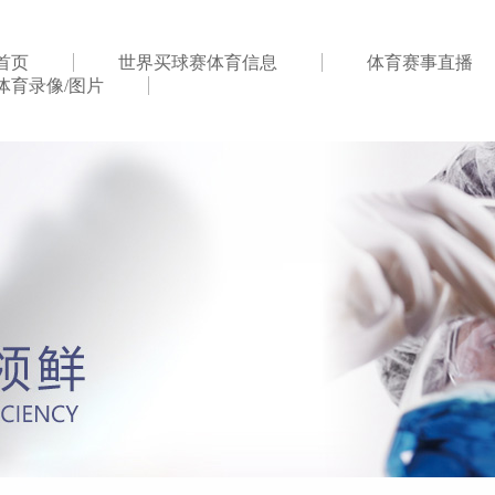
首页
世界买球赛体育信息
体育赛事直播
体育录像/图片