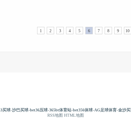
1
2
3
4
5
6
7
8
9
10
63买球-沙巴买球-bet36压球-365bt体育站-bet356体球-AG足球体育-
RSS地图
HTML地图