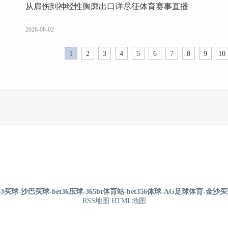
从肩伤到神经性胸廓出口详尽征体育赛事直播
2026-08-02
1
2
3
4
5
6
7
8
9
10
63买球-沙巴买球-bet36压球-365bt体育站-bet356体球-AG足球体育-
RSS地图
HTML地图