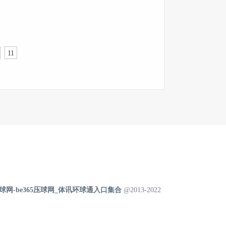
11
金沙买球网-be365压球网_体讯环球通入口集合
@2013-2022