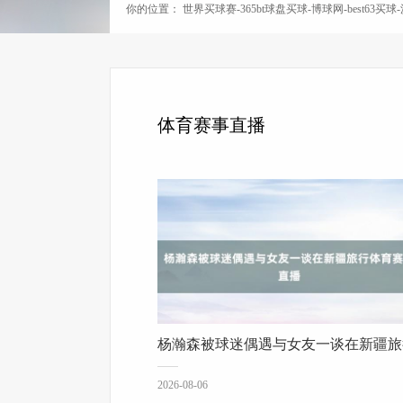
你的位置：
世界买球赛-365bt球盘买球-博球网-best63买球
体育赛事直播
杨瀚森被球迷偶遇与女友一谈在新疆旅
2026-08-06