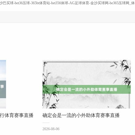
-沙巴买球-bet36压球-365bt体育站-bet356体球-AG足球体育-金沙买球网-be365压球
世界买球赛体育信
体育
息
行体育赛事直播
确定会是一流的小外助体育赛事直播
2026-08-06