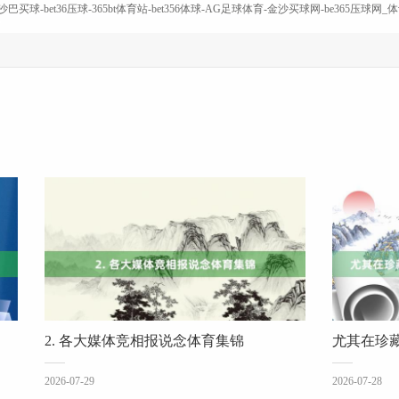
-沙巴买球-bet36压球-365bt体育站-bet356体球-AG足球体育-金沙买球网-be365压球
世界买球赛体育信
体育
息
2. 各大媒体竞相报说念体育集锦
尤其在珍
2026-07-29
2026-07-28