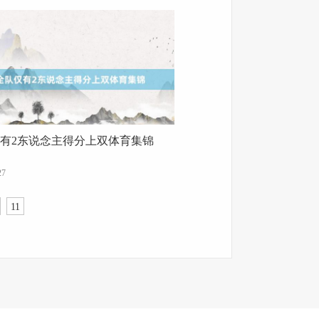
有2东说念主得分上双体育集锦
27
11