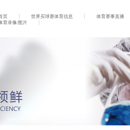
首页
世界买球赛体育信息
体育赛事直播
体育录像/图片