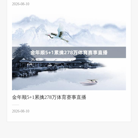
2026-08-10
金年顺5+1累擒278万体育赛事直播
2026-08-10