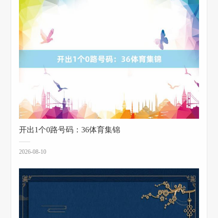
开出1个0路号码：36体育集锦
2026-08-10