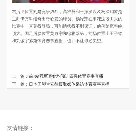
右后卫位置则是竞争浓烈，高准翼和王振澳以及杨泽翔皆是
主帅伊万科维奇出奇心爱的球员。杨泽翔在申花这段工夫的
比赛中一直莫得登场，可能情状得不到保证，他落第概率绝
顶大。国足后腰位置黄政宇和徐彬落第，前场位置上王子铭
和刘诚宇落第体育赛事直播，也并不让球迷失望。
上一篇：
前7站冠军赛她均闯进四强体育赛事直播
下一篇：
日本国脚堂安律摄取媒体采访体育赛事直播
友情链接：