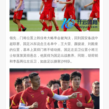
领先，门将位置上韩佳奇大略率会被淘汰，回到国安备战中
超联赛。国足26东说念主名单中，王大雷、颜骏凌、刘殿座
的位置，基本上莫得门将不错动摇。国足左后卫位置小将汪
士钦落第莫得悬念，他莫得为国足出战教养。同期，胡荷韬
和李磊两位左后卫，如故足以搪塞沙特队。