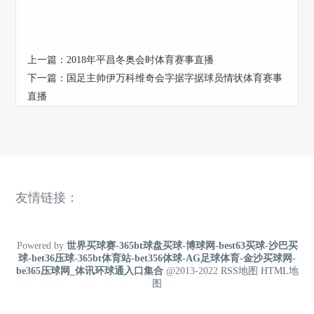
上一篇：
2018年平昌冬奥会时体育赛事直播
下一篇：
国足主帅伊万科维奇会字据字据球员情状体育赛事
直播
友情链接：
Powered by
世界买球赛-365bt球盘买球-博球网-best63买球-沙巴买
球-bet36压球-365bt体育站-bet356体球-AG足球体育-金沙买球网-
be365压球网_体讯环球通入口集合
@2013-2022
RSS地图
HTML地
图