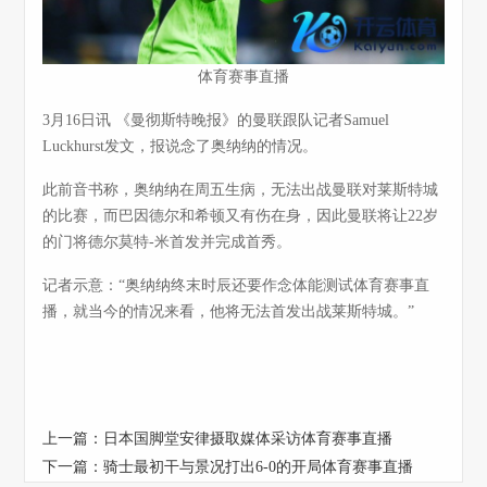
体育赛事直播
3月16日讯 《曼彻斯特晚报》的曼联跟队记者Samuel
Luckhurst发文，报说念了奥纳纳的情况。
此前音书称，奥纳纳在周五生病，无法出战曼联对莱斯特城
的比赛，而巴因德尔和希顿又有伤在身，因此曼联将让22岁
的门将德尔莫特-米首发并完成首秀。
记者示意：“奥纳纳终末时辰还要作念体能测试体育赛事直
播，就当今的情况来看，他将无法首发出战莱斯特城。”
上一篇：
日本国脚堂安律摄取媒体采访体育赛事直播
下一篇：
骑士最初干与景况打出6-0的开局体育赛事直播