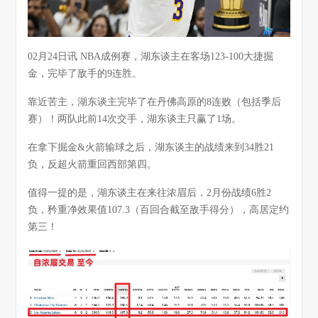
02月24日讯 NBA成例赛，湖东谈主在客场123-100大捷掘
金，完毕了敌手的9连胜。
靠近苦主，湖东谈主完毕了在丹佛高原的8连败（包括季后
赛）！两队此前14次交手，湖东谈主只赢了1场。
在拿下掘金&火箭输球之后，湖东谈主的战绩来到34胜21
负，反超火箭重回西部第四。
值得一提的是，湖东谈主在来往浓眉后，2月份战绩6胜2
负，矜重净效果值107.3（百回合截至敌手得分），高居定约
第三！