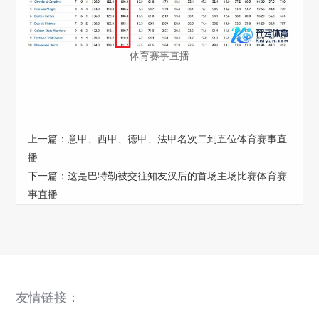
体育赛事直播
上一篇：
意甲、西甲、德甲、法甲名次二到五位体育赛事直
播
下一篇：
这是巴特勒被交往知友汉后的首场主场比赛体育赛
事直播
友情链接：