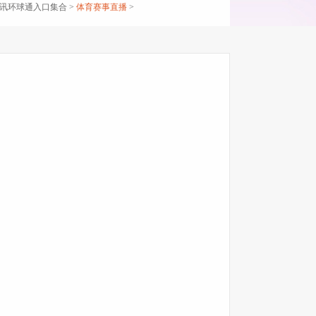
网_体讯环球通入口集合
>
体育赛事直播
>
赛事直播
体育集锦
体育录像/图片