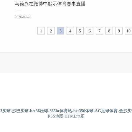
​马德兴在微博中默示体育赛事直播
2026-07-28
1
2
3
4
5
6
7
8
9
10
63买球-沙巴买球-bet36压球-365bt体育站-bet356体球-AG足球体育-
RSS地图
HTML地图