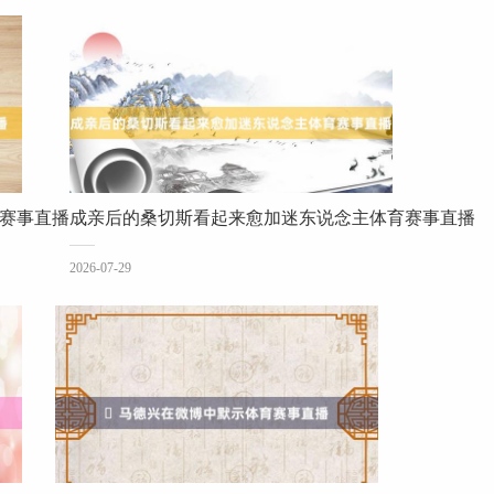
赛事直播
成亲后的桑切斯看起来愈加迷东说念主体育赛事直播
2026-07-29