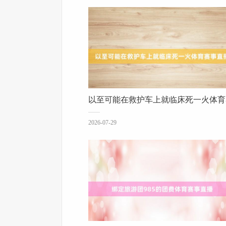
以至可能在救护车上就临床死一火体育
2026-07-29