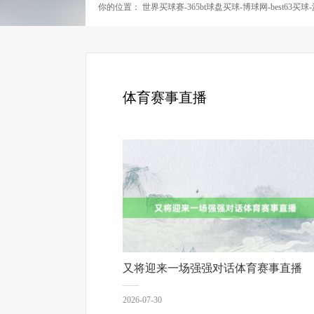
你的位置：
世界买球赛-365bt球盘买球-博球网-best63买球
体育赛事直播
又将迎来一场强强对话体育赛事直播
2026-07-30