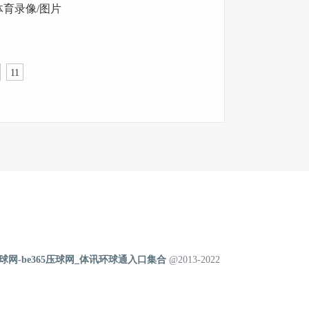
育录像/图片
11
金沙买球网-be365压球网_体讯环球通入口集合
@2013-2022