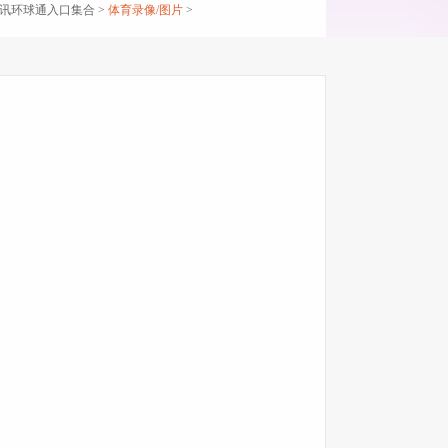
网_体讯环球通入口集合
>
体育录像/图片
>
赛事直播
体育集锦
体育录像/图片