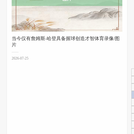
当今仅有詹姆斯-哈登具备握球创造才智体育录像/图
片
2026-07-25