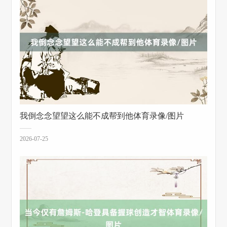
我倒念念望望这么能不成帮到他体育录像/图片
2026-07-25