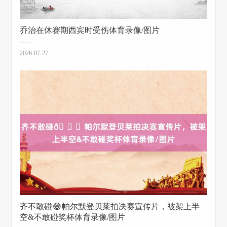
乔治在休赛期西宾时受伤体育录像/图片
2026-07-27
齐不敢碰😂帕尔默登贝莱拍决赛宣传片，被架上半
空&不敢碰奖杯体育录像/图片