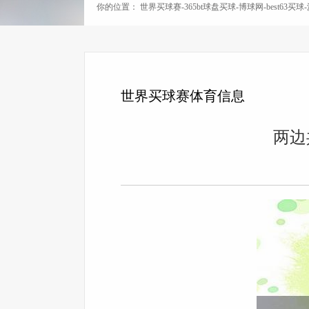
你的位置：
世界买球赛-365bt球盘买球-博球网-best63买球
世界买球赛体育信息
两边