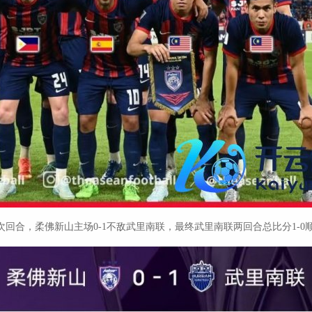
决赛次回合，柔佛新山主场0-1不敌武里南联，最终武里南联两回合总比分1-