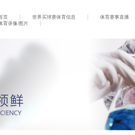
首页
世界买球赛体育信息
体育赛事直播
体育录像/图片