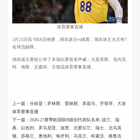
体育赛事直播
3月21日讯 NBA旧例赛，湖东谈主vs雄鹿，湖东谈主当天有7
名球员缺阵。
湖东谈主赛前公布了本场比赛首发声威：大莫里斯、克内克
特、海斯、文森特、古德温体育赛事直播。
上一篇：
分歧是：罗林斯、普林斯、库兹马、字母哥、大洛
体育赛事直播
下一篇：
2026-27赛季欧国联B级别代表队名单↓波兰、瑞
典、以色列、罗马尼亚、波黑、北爱尔兰、瑞士、北马其
顿、苏格兰、奥地利、匈牙利、乌克兰、科索沃、格鲁吉