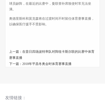
球员缺阵，在最近的比赛中，曼联替补席致使时常无法坐
满。
奥德里斯科和莫克森将在过渡时间不时留任体育赛事直播，
以确保医疗援手不受影响。
上一篇：
在昔日四场波特率队对阵纽卡斯尔联的比赛中体育
赛事直播
下一篇：
2018年平昌冬奥会时体育赛事直播
友情链接：