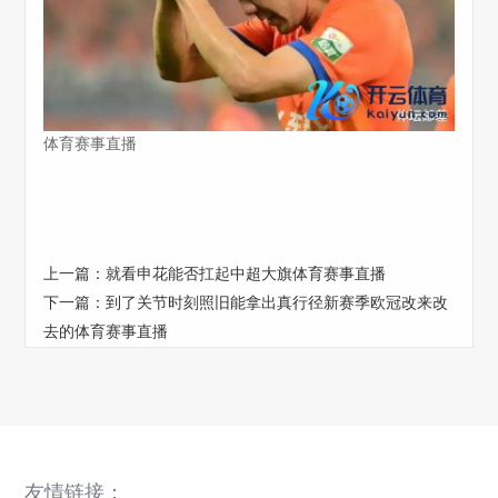
体育赛事直播
上一篇：
就看申花能否扛起中超大旗体育赛事直播
下一篇：
到了关节时刻照旧能拿出真行径新赛季欧冠改来改
去的体育赛事直播
友情链接：