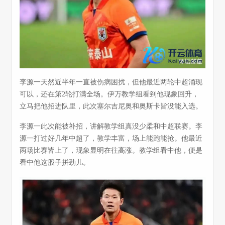
李源一天然近半年一直被伤病困扰，但他最近两轮中超涌现
可以，还在第2轮打满全场。伊万教学组看到他现象回升，
立马把他招进队里，此次塞尔吉尼奥和奥斯卡皆没能入选。
李源一此次能被补招，讲解教学组真没少柔和中超联赛。李
源一打过好几年中超了，教学丰富，场上能跑能抢。他最近
两场比赛皆上了，现象显明在往高涨。教学组看中他，便是
看中他这股子拼劲儿。