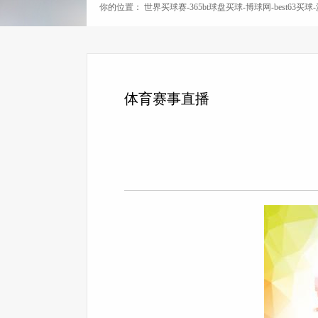
你的位置：
世界买球赛-365bt球盘买球-博球网-best63买球
体育赛事直播