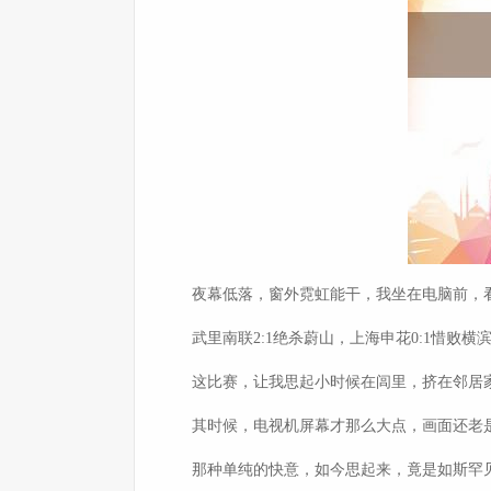
夜幕低落，窗外霓虹能干，我坐在电脑前，
武里南联2:1绝杀蔚山，上海申花0:1惜
这比赛，让我思起小时候在闾里，挤在邻居
其时候，电视机屏幕才那么大点，画面还老
那种单纯的快意，如今思起来，竟是如斯罕