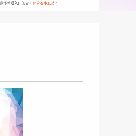
网_体讯环球通入口集合
>
体育赛事直播
>
赛事直播
体育集锦
体育录像/图片