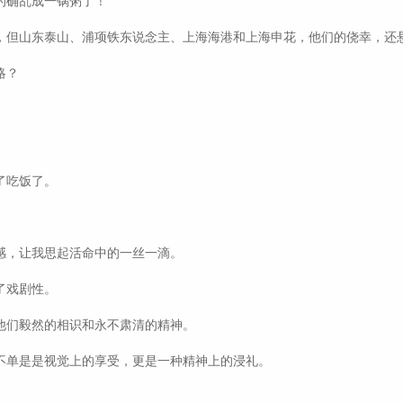
的确乱成一锅粥了！
，但山东泰山、浦项铁东说念主、上海海港和上海申花，他们的侥幸，还
略？
了吃饭了。
感，让我思起活命中的一丝一滴。
了戏剧性。
他们毅然的相识和永不肃清的精神。
不单是是视觉上的享受，更是一种精神上的浸礼。