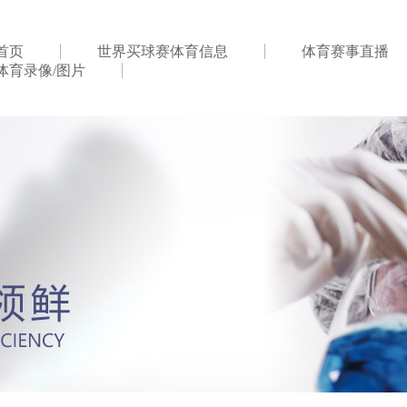
首页
世界买球赛体育信息
体育赛事直播
体育录像/图片