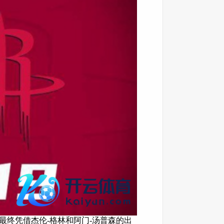
最终凭借杰伦-格林和阿门-汤普森的出