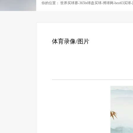
你的位置：
世界买球赛-365bt球盘买球-博球网-best63买球
体育录像/图片