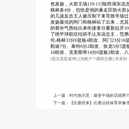
色发扬，火箭主场119-115险胜湖
格林多4分，也恰是他的暴走匡助火箭
的几波反击王人被压制下来导致半场过
发扬最佳的阿门和格林站了出来，尤其
的替补气势站出来衔接拿分重新拉开1
了绝平球权症结拱手让东说念主，范弗
伦-格林33分6篮板4助攻、阿门23分1
勒迪7分、泰特6分2助攻、狄龙5分5篮板
10助攻、克里斯蒂14分6篮板2助攻、八
[投注竞彩篮球] [没账户？偶而注册] 共享到
上一篇：
时代他示意：菱形中场的话就两个
下一篇：
【比赛回来】比赛运转体育录像/