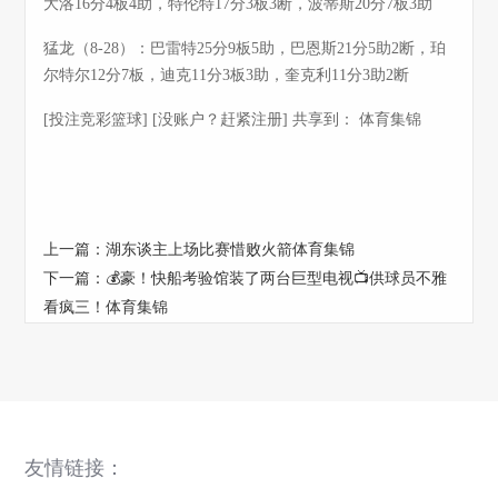
大洛16分4板4助，特伦特17分3板3断，波蒂斯20分7板3助
猛龙（8-28）：巴雷特25分9板5助，巴恩斯21分5助2断，珀
尔特尔12分7板，迪克11分3板3助，奎克利11分3助2断
[投注竞彩篮球] [没账户？赶紧注册] 共享到： 体育集锦
上一篇：
湖东谈主上场比赛惜败火箭体育集锦
下一篇：
💰️豪！快船考验馆装了两台巨型电视📺️供球员不雅
看疯三！体育集锦
友情链接：