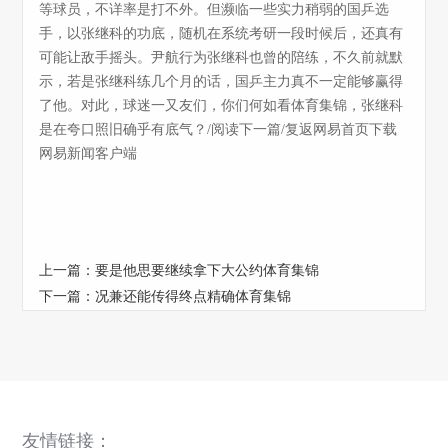
等球员，不详率是打不外。但濒临一些实力稍弱的国乒选
手，以张继科的功底，随机在系统考研一段时候后，还真有
可能让敌手摇头。尹航行为张继科也曾的陪练，不久前就默
示，若是张继科练几个月的话，国乒主力真不一定能够赢得
了他。对此，球迷一又友们，你们何如看体育集锦，张继科
是在夸口照旧确乎有底气？/阅读下一篇/复返网易首页下载
网易新闻客户端
上一篇：
要是他思要继续拿下大公约体育集锦
下一篇：
况兼还能传得终点精确体育集锦
友情链接：