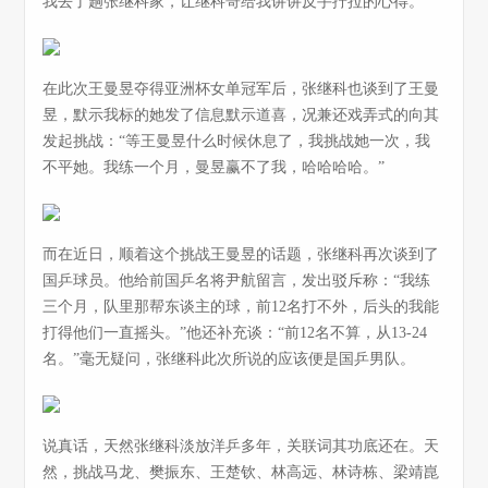
我去了趟张继科家，让继科哥给我讲讲反手拧拉的心得。”
在此次王曼昱夺得亚洲杯女单冠军后，张继科也谈到了王曼
昱，默示我标的她发了信息默示道喜，况兼还戏弄式的向其
发起挑战：“等王曼昱什么时候休息了，我挑战她一次，我
不平她。我练一个月，曼昱赢不了我，哈哈哈哈。”
而在近日，顺着这个挑战王曼昱的话题，张继科再次谈到了
国乒球员。他给前国乒名将尹航留言，发出驳斥称：“我练
三个月，队里那帮东谈主的球，前12名打不外，后头的我能
打得他们一直摇头。”他还补充谈：“前12名不算，从13-24
名。”毫无疑问，张继科此次所说的应该便是国乒男队。
说真话，天然张继科淡放洋乒多年，关联词其功底还在。天
然，挑战马龙、樊振东、王楚钦、林高远、林诗栋、梁靖崑