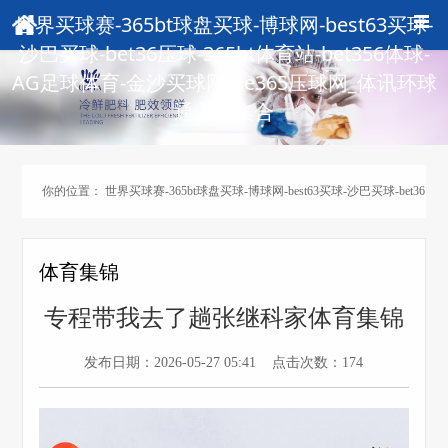
世界买球赛-365bt球盘买球-博球网-best63买球-
沙巴买球-bet36压球-365bt体育站-bet356体球-
AG足球体育-金沙买球网-be365压球网_体讯环球
通入口集合
你的位置：
世界买球赛-365bt球盘买球-博球网-best63买球-沙巴买球-bet36
压球-365bt体育站-bet356体球-AG足球体育-金沙买球网-be365压球网_体讯
体育集锦
环球通入口集合
>
体育集锦
>
专程带我去了趟张继科家体育集锦
发布日期：2026-05-27 05:41 点击次数：174