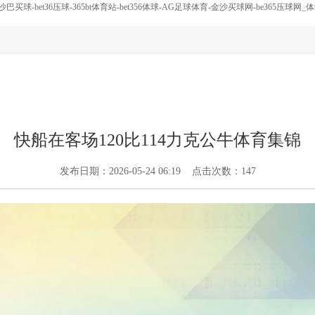
-沙巴买球-bet36压球-365bt体育站-bet356体球-AG足球体育-金沙买球网-be365压球
世界买球赛体育信
体育
息
快船在客场120比114力克公牛体育集锦
发布日期：2026-05-24 06:19 点击次数：147