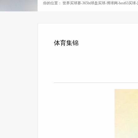
你的位置：
世界买球赛-365bt球盘买球-博球网-best63买球
体育集锦