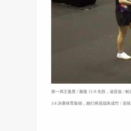
第一局王曼昱 / 蒯曼 11-9 先胜，迪亚兹 /
1/4 决赛体育集锦，她们将迎战朱成竹 / 吴