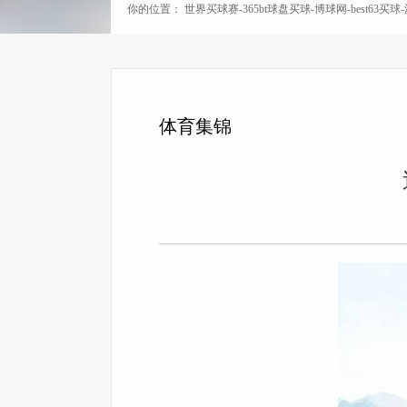
你的位置：
世界买球赛-365bt球盘买球-博球网-best63买球
体育集锦