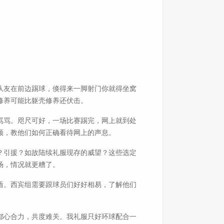
队友在前边踢球，倏得来一脚射门你就得坐窝
修养可能比躯壳修养还伏击。
骂骂。咫尺可好，一场比赛踢完，网上就到处
领，教他们如何正确看待网上的声息。
？引援？如故陆续礼服现存的威望？这些选定
场，情况就更糟了。
盾。西宾组需要跟球员们好好相易，了解他们
都心合力，共度难关。我礼服只好环球配合一