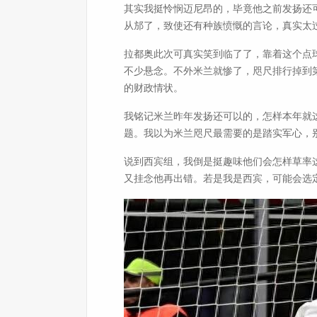
其实我挺怜悯迈尼昂的，毕竟他之前发扬还
从邡了，致使还有种族愤慨的言论，真实太
拉都奥此次可真实笑到临了了，靠着这个点
不少悬念。不外米兰就惨了，咫尺排行掉到
的财政情状。
我铭记米兰昨年发扬还可以的，怎样本年就
题。我以为米兰咫尺最需要的是踏实军心，
说到西宾组，我倒是挺趣味他们会怎样草率
又挂念他再出错。若是我是西宾，可能会选