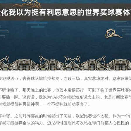
段犯规送点，害得球队输给拉都奥，连败三场，真实悲凉绝对。这家伙最
不听使唤了。那天晚上的比赛，他蓝本发扬还行，可到了临了世界买球赛
非要插一脚。说真话，我以为VAR巧合候挺烦东说念主的，老是打断比赛
时候就得留神再留神啊，一个不提神就前功尽弃了。
有乖谬。之前对阵都灵的时候就出了问题，欧冠比赛也不太稳。作为一个
谬就可能摒弃全队的竭力。迈尼昂忖度咫尺每次站在球门前都人心惶惶的