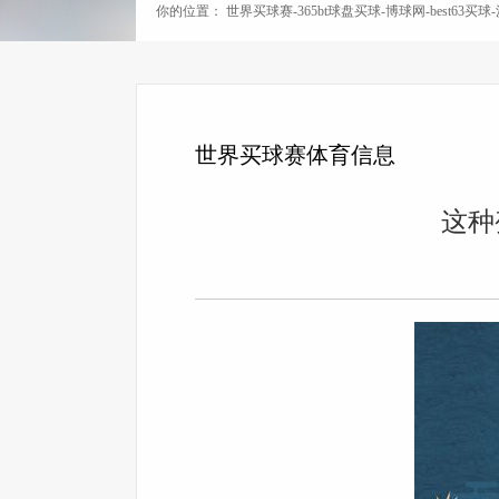
你的位置：
世界买球赛-365bt球盘买球-博球网-best63买球
世界买球赛体育信息
这种