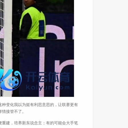
这种变化我以为挺有利思意思的，让联赛更有
详情接管不了。
便重建，培养新东说念主；有的可能会大手笔