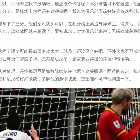
可以。可能即是状态滚动吧，谁还没个低谷呢？不外球迷可不管这些，他
过分了。足球场上怎样还有这种事呢？我以为俱乐部应该好好管管这些球
球拿下了三分。他们咫尺势头可以，在积分榜上紧追外洋米兰。说真话，
第九，离欧战区越来越远了。要知说念，对大俱乐部来说，无缘欧战关联
这样了呢？可能是威望变动太大，球员们还没磨合好吧。不外这也不可成
别让球员们都慌了神。尤其是迈尼昂，更需要西宾组的撑捏和饱读动。
这种情况。是换掉迈尼昂如故陆续信任他呢？这关联词个两难的选定。换
定和迈尼昂好好谈谈，了解他的激情状态，望望能不可帮他调遣一下。