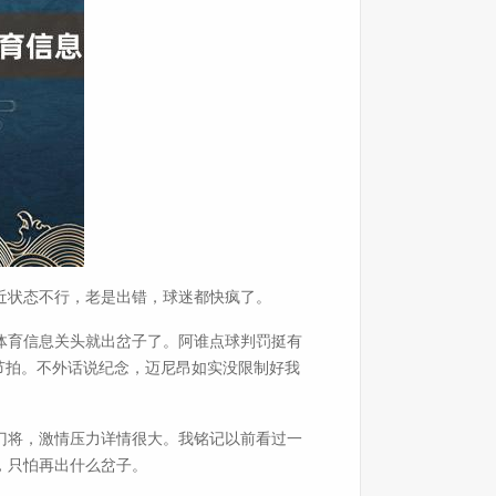
近状态不行，老是出错，球迷都快疯了。
体育信息关头就出岔子了。阿谁点球判罚挺有
节拍。不外话说纪念，迈尼昂如实没限制好我
门将，激情压力详情很大。我铭记以前看过一
，只怕再出什么岔子。