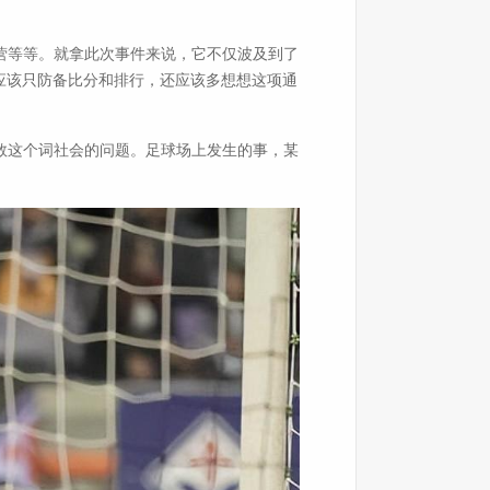
营等等。就拿此次事件来说，它不仅波及到了
应该只防备比分和排行，还应该多想想这项通
数这个词社会的问题。足球场上发生的事，某