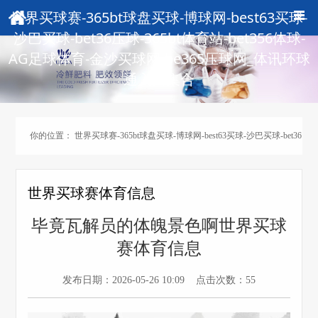
世界买球赛-365bt球盘买球-博球网-best63买球-
沙巴买球-bet36压球-365bt体育站-bet356体球-
AG足球体育-金沙买球网-be365压球网_体讯环球
通入口集合
你的位置：
世界买球赛-365bt球盘买球-博球网-best63买球-沙巴买球-bet36
压球-365bt体育站-bet356体球-AG足球体育-金沙买球网-be365压球网_体讯
世界买球赛体育信息
环球通入口集合
>
世界买球赛体育信息
>
毕竟瓦解员的体魄景色啊世界买球
赛体育信息
发布日期：2026-05-26 10:09 点击次数：55