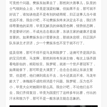
可竟然个问题。樊振东如果去了，那然则大善事儿，队里的
士气细则会上去，毕竟是顶梁柱嘛。但如果不去，那可就不
好说了，谁知谈他是不是有别的磋商呢，归正这事儿当今谁
也说不准。我合计吧，不论樊振东终末决定去不去，我们齐
得尊重他的采用，毕竟瓦解员的体魄景色啊，情势状态啊，
齐是要研讨的，不成光念念着比赛，东谈主家的健康才是最
首要的。如果樊振东合计需要休息，那就休息呗，归正国乒
队东谈主才济济，少一个樊振东也不至于就不行了。
提及宿将，那可不得不提马龙和陈梦了，这俩可齐是国乒队
的宝贝疙瘩。马龙啊，那然则传奇东谈主物，每次上场齐跟
看电影似的，精彩纷呈。陈梦呢，就差一个世乒赛冠军了，
如果能拿下，那可即是大满贯了，念念念念就让东谈主繁
荣。但是吧，他们俩到底去不去，当今还真说不准。马龙年
龄大了，体魄能不成吃得消是个问题。陈梦呢，压力也不
小，毕竟大众对她期许那么高。我合计吧，不论他们去不
去，我们齐得复旧，毕竟为国度打了这样多年比赛，付出的
汗水和致力于，那可不是一般东谈主能念念象的。