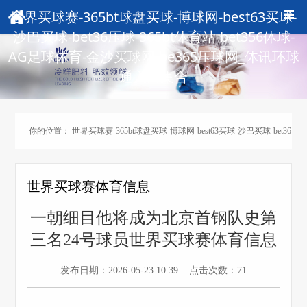
世界买球赛-365bt球盘买球-博球网-best63买球-
沙巴买球-bet36压球-365bt体育站-bet356体球-
AG足球体育-金沙买球网-be365压球网_体讯环球
通入口集合
你的位置：
世界买球赛-365bt球盘买球-博球网-best63买球-沙巴买球-bet36
压球-365bt体育站-bet356体球-AG足球体育-金沙买球网-be365压球网_体讯
世界买球赛体育信息
环球通入口集合
>
世界买球赛体育信息
>
一朝细目他将成为北京首钢队史第
三名24号球员世界买球赛体育信息
发布日期：2026-05-23 10:39 点击次数：71